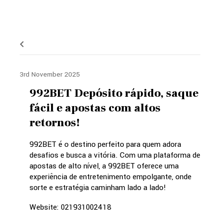
3rd November 2025
992BET Depósito rápido, saque
fácil e apostas com altos
retornos!
992BET é o destino perfeito para quem adora
desafios e busca a vitória. Com uma plataforma de
apostas de alto nível, a 992BET oferece uma
experiência de entretenimento empolgante, onde
sorte e estratégia caminham lado a lado!
Website: 021931002418